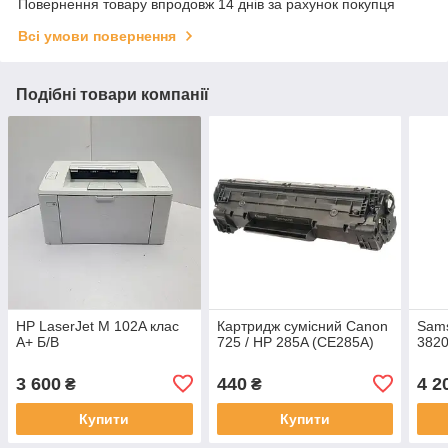
Повернення товару впродовж 14 днів за рахунок покупця
Всі умови повернення
Подібні товари компанії
HP LaserJet M 102A клас
Картридж сумісний Canon
Sam
A+ Б/В
725 / HP 285A (CE285A)
3820
3 600
440
4 2
₴
₴
Купити
Купити