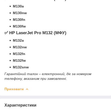
M130a
M130nw
M130fn
M130fw
✅ HP LaserJet Pro M132 (МФУ)
M132a
M132nw
M132fn
M132fw
M132snw
Гарантійний талон – електронний, діє за номером
телефону, вказаним при замовленні.
Приховати
Характеристики