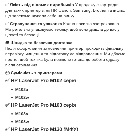
✅
Якість від відомих виробників
У продажу є картриджі
для таких принтерів, як HP, Canon, Samsung, Brother та інших,
що зарекомендували себе на ринку.
✅
Страхування та упаковка
Кожна посилка застрахована.
Ми ретельно упаковуємо техніку, щоб вона дійшла до вас у
цілості та безпеці.
🚚
Швидка та безпечна доставка
Після оформлення замовлення принтер проходить фінальну
перевірку, чищення та підготовку до відправлення. Ми дбаємо
про те, щоб техніка була повністю готова до роботи одразу
після отримання.
📦
Сумісність з принтерами
✅ HP LaserJet Pro M102 серія
M102a
M102w
✅ HP LaserJet Pro M103 серія
M103a
M103w
✅ HP LaserJet Pro M130 (МФУ)