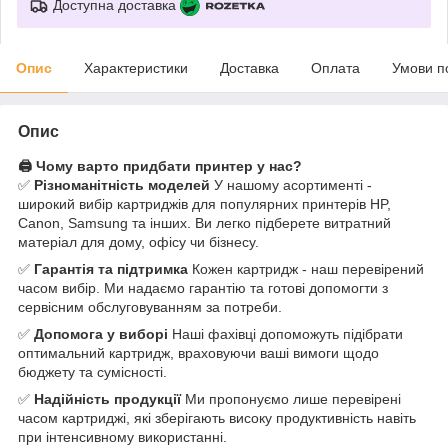
Доступна доставка
Опис
Характеристики
Доставка
Оплата
Умови п
Опис
🖨️ Чому варто придбати принтер у нас?
✅
Різноманітність моделей
У нашому асортименті -
широкий вибір картриджів для популярних принтерів HP,
Canon, Samsung та інших. Ви легко підберете витратний
матеріал для дому, офісу чи бізнесу.
✅
Гарантія та підтримка
Кожен картридж - наш перевірений
часом вибір. Ми надаємо гарантію та готові допомогти з
сервісним обслуговуванням за потреби.
✅
Допомога у виборі
Наші фахівці допоможуть підібрати
оптимальний картридж, враховуючи ваші вимоги щодо
бюджету та сумісності.
✅
Надійність продукції
Ми пропонуємо лише перевірені
часом картриджі, які зберігають високу продуктивність навіть
при інтенсивному використанні.