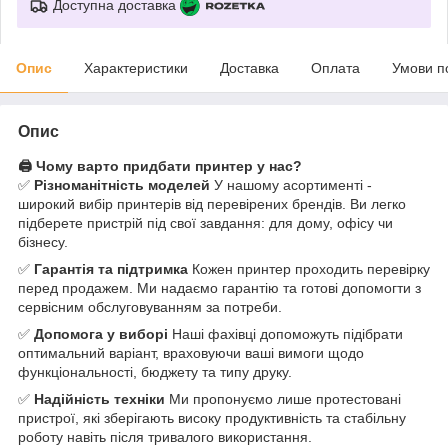
Доступна доставка
Опис
Характеристики
Доставка
Оплата
Умови п
Опис
🖨️ Чому варто придбати принтер у нас?
✅
Різноманітність моделей
У нашому асортименті -
широкий вибір принтерів від перевірених брендів. Ви легко
підберете пристрій під свої завдання: для дому, офісу чи
бізнесу.
✅
Гарантія та підтримка
Кожен принтер проходить перевірку
перед продажем. Ми надаємо гарантію та готові допомогти з
сервісним обслуговуванням за потреби.
✅
Допомога у виборі
Наші фахівці допоможуть підібрати
оптимальний варіант, враховуючи ваші вимоги щодо
функціональності, бюджету та типу друку.
✅
Надійність техніки
Ми пропонуємо лише протестовані
пристрої, які зберігають високу продуктивність та стабільну
роботу навіть після тривалого використання.