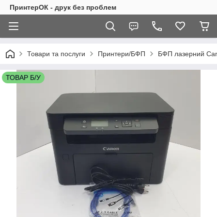
ПринтерОК - друк без проблем
Товари та послуги
Принтери/БФП
БФП лазерний Can
ТОВАР Б/У