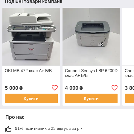
Подібні товари компанії
OKI MB 472 клас A+ Б/В
Canon i-Sensys LBP 6200D
Cano
клас A+ Б/В
клас
5 000
4 000
3 8
₴
₴
Купити
Купити
Про нас
91% позитивних з 23 відгуків за рік