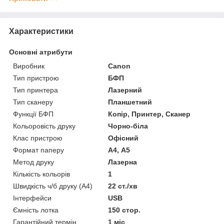
Характеристики
Основні атрибути
Виробник
Canon
Тип пристрою
БФП
Тип принтера
Лазерний
Тип сканеру
Планшетний
Функції БФП
Копір, Принтер, Сканер
Кольоровість друку
Чорно-біла
Клас пристрою
Офісний
Формат паперу
А4, А5
Метод друку
Лазерна
Кількість кольорів
1
Швидкість ч/б друку (A4)
22 ст./хв
Інтерфейси
USB
Ємність лотка
150 стор.
Гарантійний термін
1 міс