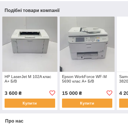
Подібні товари компанії
HP LaserJet M 102A клас
Epson WorkForce WF-M
Sam
A+ Б/В
5690 клас A+ Б/В
3820
3 600
15 000
4 2
₴
₴
Купити
Купити
Про нас