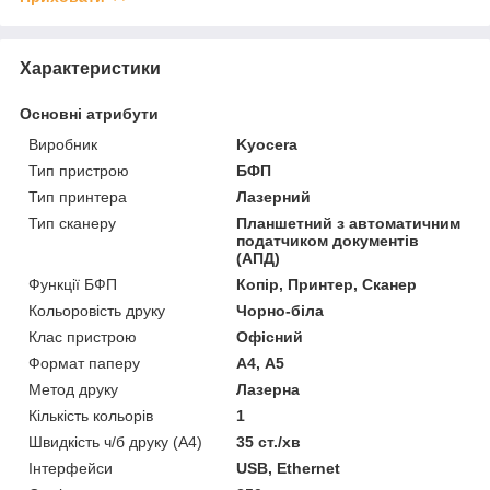
Характеристики
Основні атрибути
Виробник
Kyocera
Тип пристрою
БФП
Тип принтера
Лазерний
Тип сканеру
Планшетний з автоматичним
податчиком документів
(АПД)
Функції БФП
Копір, Принтер, Сканер
Кольоровість друку
Чорно-біла
Клас пристрою
Офісний
Формат паперу
А4, А5
Метод друку
Лазерна
Кількість кольорів
1
Швидкість ч/б друку (A4)
35 ст./хв
Інтерфейси
USB, Ethernet