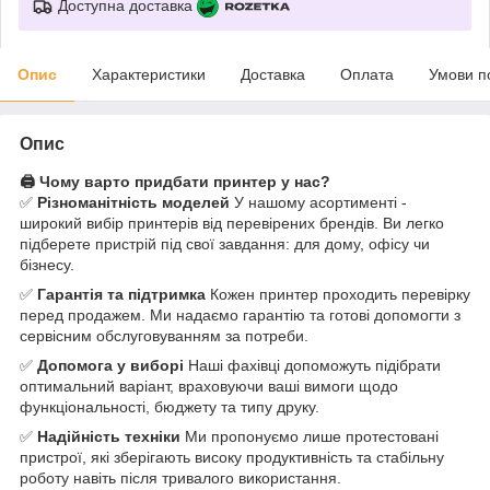
Доступна доставка
Опис
Характеристики
Доставка
Оплата
Умови п
Опис
🖨️ Чому варто придбати принтер у нас?
✅
Різноманітність моделей
У нашому асортименті -
широкий вибір принтерів від перевірених брендів. Ви легко
підберете пристрій під свої завдання: для дому, офісу чи
бізнесу.
✅
Гарантія та підтримка
Кожен принтер проходить перевірку
перед продажем. Ми надаємо гарантію та готові допомогти з
сервісним обслуговуванням за потреби.
✅
Допомога у виборі
Наші фахівці допоможуть підібрати
оптимальний варіант, враховуючи ваші вимоги щодо
функціональності, бюджету та типу друку.
✅
Надійність техніки
Ми пропонуємо лише протестовані
пристрої, які зберігають високу продуктивність та стабільну
роботу навіть після тривалого використання.